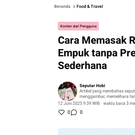
Beranda
Food & Travel
Konten dari Pengguna
Cara Memasak R
Empuk tanpa Pre
Sederhana
Seputar Hobi
Artikel yang membahas seputa
menggambar, memelihara ta
peliharaan, hingga meracik ko
12 Juni 2025 9:39 WIB
·
waktu baca 3 me
0
0