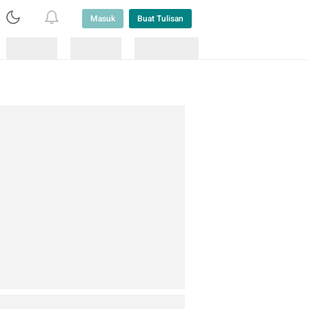
Masuk
Buat Tulisan
Loading
Loading
Lainnya