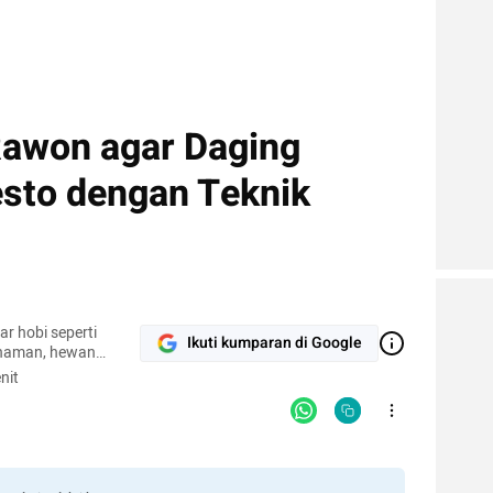
awon agar Daging
sto dengan Teknik
r hobi seperti
Ikuti kumparan di Google
naman, hewan
pi.
nit