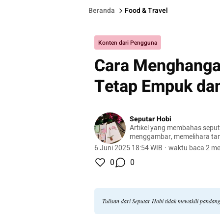
Beranda
Food & Travel
Konten dari Pengguna
Cara Menghanga
Tetap Empuk dan
Seputar Hobi
Artikel yang membahas seputa
menggambar, memelihara ta
peliharaan, hingga meracik ko
6 Juni 2025 18:54 WIB
·
waktu baca 2 me
0
0
Tulisan dari Seputar Hobi tidak mewakili pandan