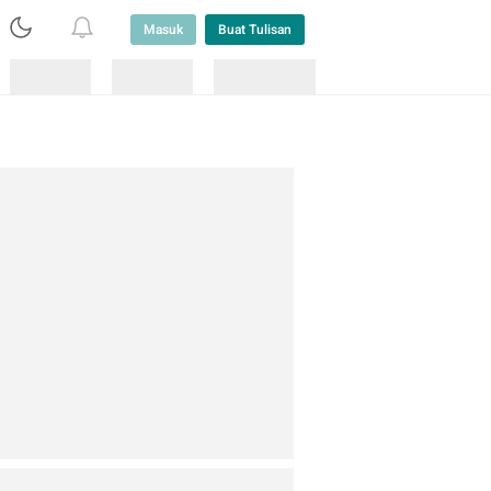
Masuk
Buat Tulisan
Loading
Loading
Lainnya