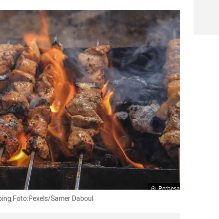
Perbesar
bing,Foto:Pexels/Samer Daboul