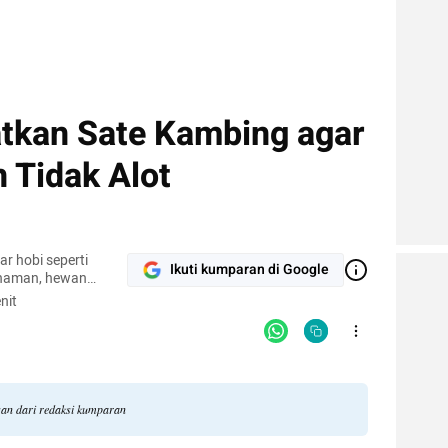
tkan Sate Kambing agar
 Tidak Alot
r hobi seperti
Ikuti kumparan di Google
naman, hewan
pi.
nit
gan dari redaksi kumparan