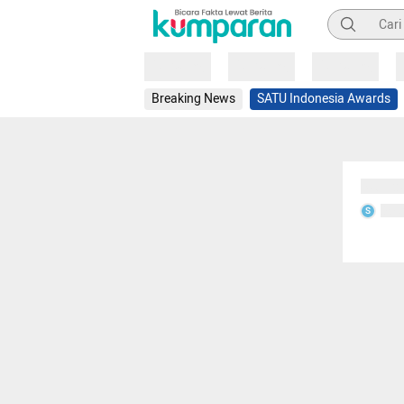
Pencarian
Loading
Loading
Loading
Breaking News
SATU Indonesia Awards
Sedang
Seda
S