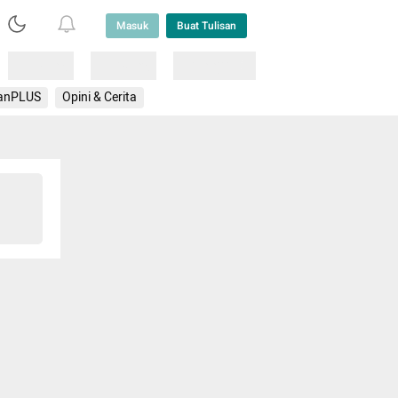
Masuk
Buat Tulisan
Loading
Loading
Lainnya
anPLUS
Opini & Cerita