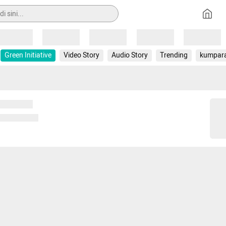
Loading
Loading
Loading
Loading
Loading
Green Initiative
Video Story
Audio Story
Trending
kumpar
 memuat...
ng memuat...