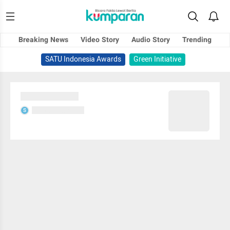
Breaking News
Video Story
Audio Story
Trending
SATU Indonesia Awards
Green Initiative
Sedang memuat...
Sedang memuat...
S