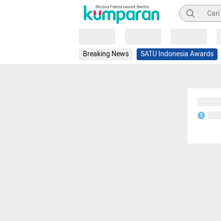
Pencarian
Loading
Loading
Loading
Breaking News
SATU Indonesia Awards
Sedang
Seda
S