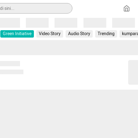
Loading
Loading
Loading
Loading
Loading
Green Initiative
Video Story
Audio Story
Trending
kumpar
 memuat...
ng memuat...