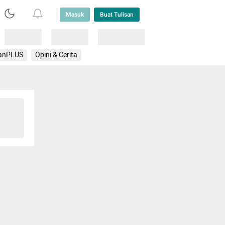
Masuk
Buat Tulisan
Loading
Loading
Lainnya
anPLUS
Opini & Cerita