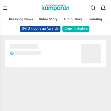
Breaking News
Video Story
Audio Story
Trending
SATU Indonesia Awards
Green Initiative
Sedang memuat...
Sedang memuat...
S