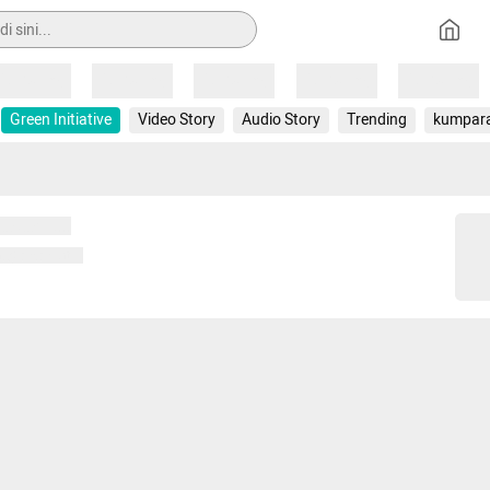
Loading
Loading
Loading
Loading
Loading
Green Initiative
Video Story
Audio Story
Trending
kumpar
 memuat...
ng memuat...