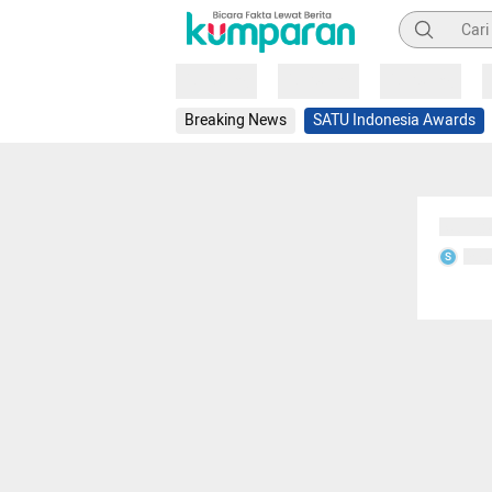
Pencarian
Loading
Loading
Loading
Breaking News
SATU Indonesia Awards
Sedang
Seda
S