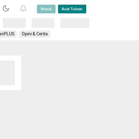
Masuk
Buat Tulisan
Loading
Loading
Lainnya
anPLUS
Opini & Cerita