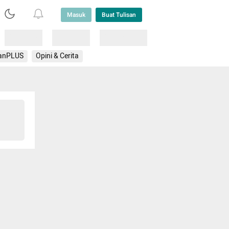
Masuk
Buat Tulisan
Loading
Loading
Lainnya
anPLUS
Opini & Cerita