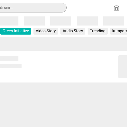
Loading
Loading
Loading
Loading
Loading
Green Initiative
Video Story
Audio Story
Trending
kumpar
 memuat...
ng memuat...