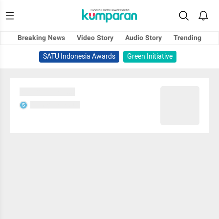
Breaking News
Video Story
Audio Story
Trending
SATU Indonesia Awards
Green Initiative
Sedang memuat...
Sedang memuat...
S