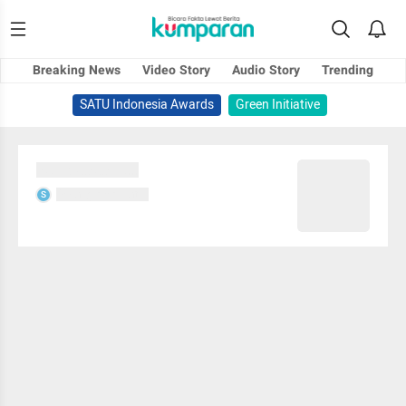
Breaking News
Video Story
Audio Story
Trending
SATU Indonesia Awards
Green Initiative
Sedang memuat...
Sedang memuat...
S