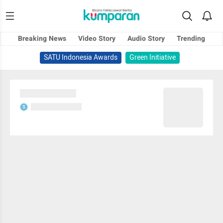
Breaking News
Video Story
Audio Story
Trending
SATU Indonesia Awards
Green Initiative
Sedang memuat...
Sedang memuat...
S