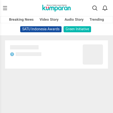
Breaking News
Video Story
Audio Story
Trending
SATU Indonesia Awards
Green Initiative
Sedang memuat...
Sedang memuat...
S