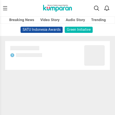
Breaking News
Video Story
Audio Story
Trending
SATU Indonesia Awards
Green Initiative
Sedang memuat...
Sedang memuat...
S