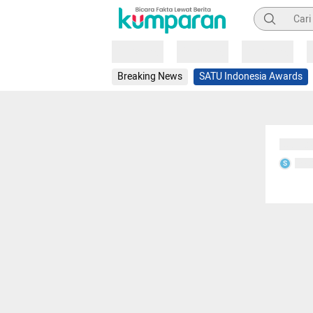
Pencarian
Loading
Loading
Loading
Breaking News
SATU Indonesia Awards
Sedang
Seda
S