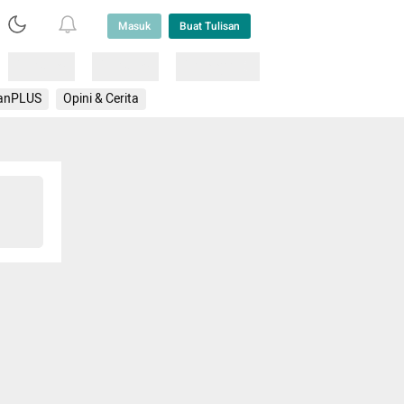
Masuk
Buat Tulisan
Loading
Loading
Lainnya
anPLUS
Opini & Cerita