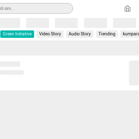
Loading
Loading
Loading
Loading
Loading
Green Initiative
Video Story
Audio Story
Trending
kumpar
 memuat...
ng memuat...