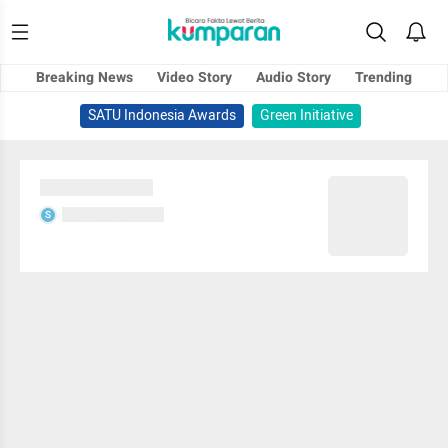
Breaking News
Video Story
Audio Story
Trending
SATU Indonesia Awards
Green Initiative
Sedang memuat...
Sedang memuat...
S