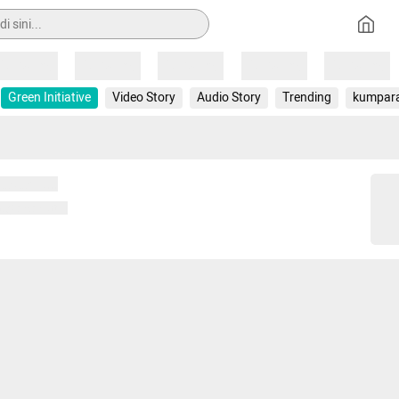
Loading
Loading
Loading
Loading
Loading
Green Initiative
Video Story
Audio Story
Trending
kumpar
 memuat...
ng memuat...