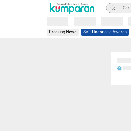
Pencarian
Loading
Loading
Loading
Breaking News
SATU Indonesia Awards
Sedang
Seda
S