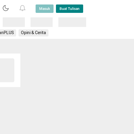
Masuk
Buat Tulisan
Loading
Loading
Lainnya
anPLUS
Opini & Cerita