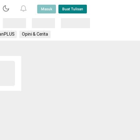
Masuk
Buat Tulisan
Loading
Loading
Lainnya
anPLUS
Opini & Cerita