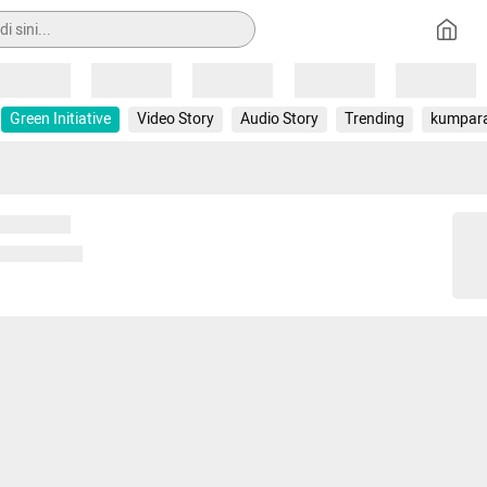
Loading
Loading
Loading
Loading
Loading
Green Initiative
Video Story
Audio Story
Trending
kumpar
 memuat...
ng memuat...