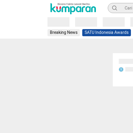
Pencarian
Loading
Loading
Loading
Breaking News
SATU Indonesia Awards
Sedang
Seda
S