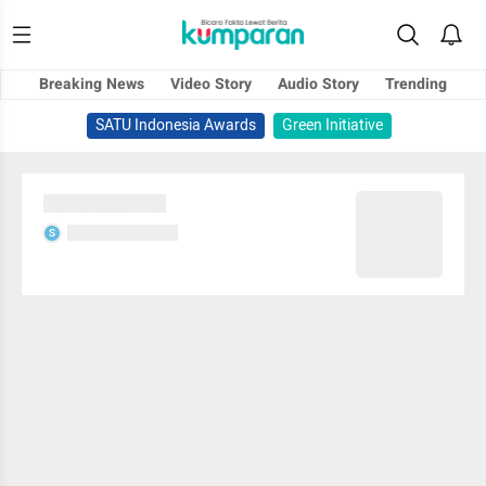
Breaking News
Video Story
Audio Story
Trending
SATU Indonesia Awards
Green Initiative
Sedang memuat...
Sedang memuat...
S