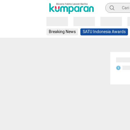
Pencarian
Loading
Loading
Loading
Breaking News
SATU Indonesia Awards
Sedang
Seda
S