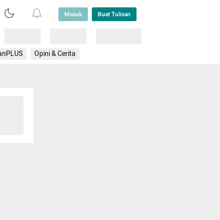
Masuk
Buat Tulisan
Loading
Loading
Lainnya
anPLUS
Opini & Cerita