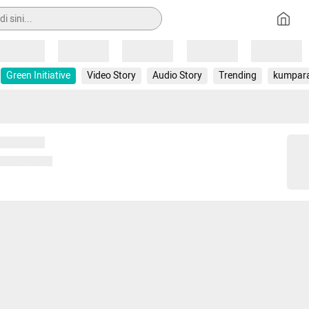
Loading
Loading
Loading
Loading
Loading
Green Initiative
Video Story
Audio Story
Trending
kumpar
 memuat...
ng memuat...