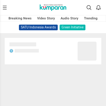
Breaking News
Video Story
Audio Story
Trending
SATU Indonesia Awards
Green Initiative
Sedang memuat...
Sedang memuat...
S