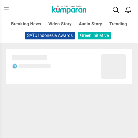
Breaking News
Video Story
Audio Story
Trending
SATU Indonesia Awards
Green Initiative
Sedang memuat...
Sedang memuat...
S