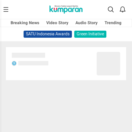
Breaking News
Video Story
Audio Story
Trending
SATU Indonesia Awards
Green Initiative
Sedang memuat...
Sedang memuat...
S