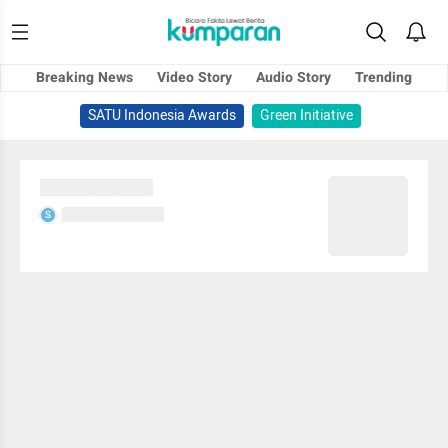
Breaking News
Video Story
Audio Story
Trending
SATU Indonesia Awards
Green Initiative
Sedang memuat...
Sedang memuat...
S