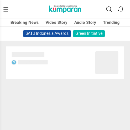
Breaking News
Video Story
Audio Story
Trending
SATU Indonesia Awards
Green Initiative
Sedang memuat...
Sedang memuat...
S