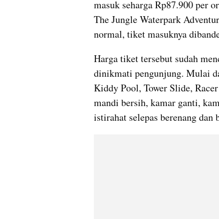
masuk seharga Rp87.900 per or
The Jungle Waterpark Adventure
normal, tiket masuknya diband
Harga tiket tersebut sudah men
dinikmati pengunjung. Mulai da
Kiddy Pool, Tower Slide, Racer 
mandi bersih, kamar ganti, kam
istirahat selepas berenang dan 