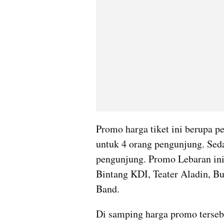
Promo harga tiket ini berupa p
untuk 4 orang pengunjung. Sed
pengunjung. Promo Lebaran ini
Bintang KDI, Teater Aladin, B
Band.
Di samping harga promo tersebu