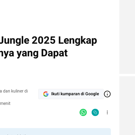
 Jungle 2025 Lengkap
snya yang Dapat
 dan kuliner di
Ikuti kumparan di Google
 menit