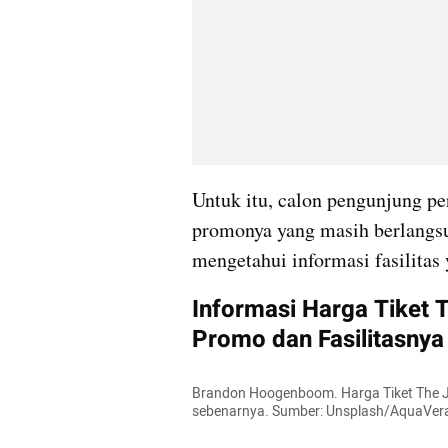
Untuk itu, calon pengunjung pe
promonya yang masih berlangsu
mengetahui informasi fasilitas 
Informasi Harga Tiket 
Promo dan Fasilitasnya
Brandon Hoogenboom. Harga Tiket The Jun
sebenarnya. Sumber: Unsplash/AquaVer