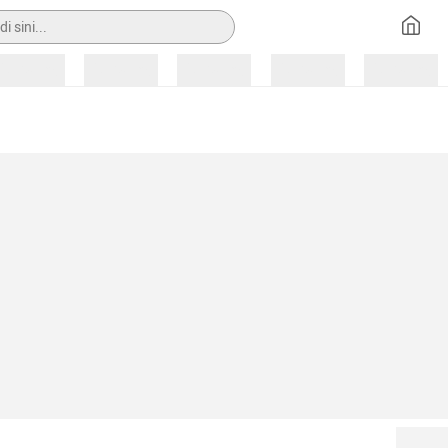
Loading
Loading
Loading
Loading
Loading