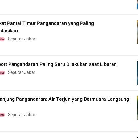
ekat Pantai Timur Pangandaran yang Paling
dasikan
Seputar Jabar
una
ort Pangandaran Paling Seru Dilakukan saat Liburan
Seputar Jabar
una
anjung Pangandaran: Air Terjun yang Bermuara Langsung
Seputar Jabar
una