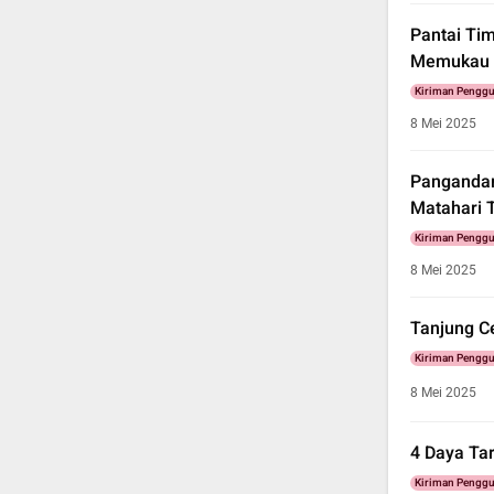
Pantai Ti
Memukau
Kiriman Pengg
8 Mei 2025
Pangandar
Matahari T
Kiriman Pengg
8 Mei 2025
Tanjung C
Kiriman Pengg
8 Mei 2025
4 Daya Ta
Kiriman Pengg