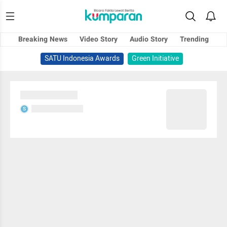
Breaking News
Video Story
Audio Story
Trending
SATU Indonesia Awards
Green Initiative
Sedang memuat...
Sedang memuat...
S