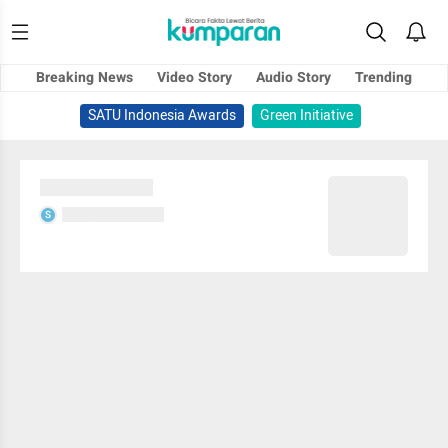
Breaking News
Video Story
Audio Story
Trending
SATU Indonesia Awards
Green Initiative
Sedang memuat...
Sedang memuat...
S