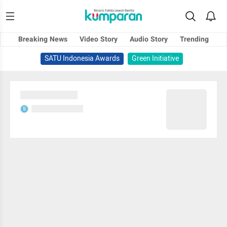
Breaking News
Video Story
Audio Story
Trending
SATU Indonesia Awards
Green Initiative
Sedang memuat...
Sedang memuat...
S