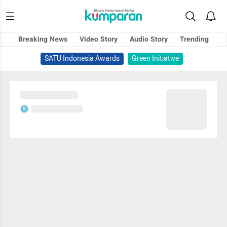
Breaking News
Video Story
Audio Story
Trending
SATU Indonesia Awards
Green Initiative
Sedang memuat...
Sedang memuat...
S