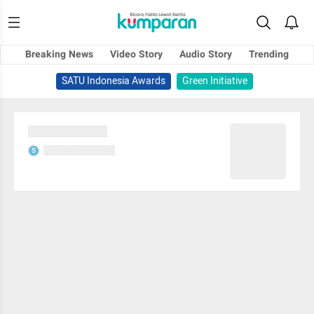
Breaking News
Video Story
Audio Story
Trending
SATU Indonesia Awards
Green Initiative
Sedang memuat...
Sedang memuat...
S