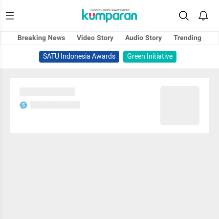
Breaking News
Video Story
Audio Story
Trending
SATU Indonesia Awards
Green Initiative
Sedang memuat...
Sedang memuat...
S