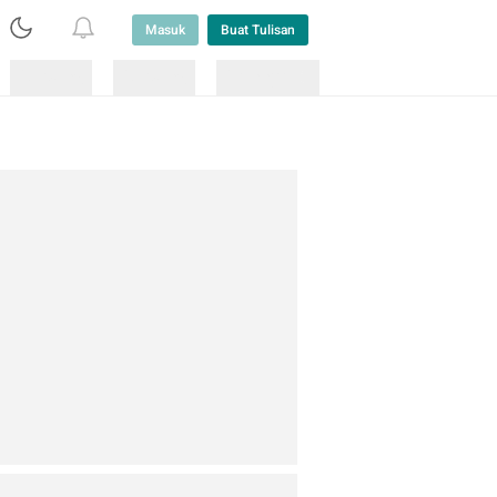
Masuk
Buat Tulisan
Loading
Loading
Lainnya