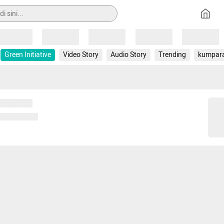
Loading
Loading
Loading
Loading
Loading
Green Initiative
Video Story
Audio Story
Trending
kumpar
 memuat...
ng memuat...