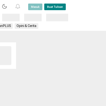
Masuk
Buat Tulisan
Loading
Loading
Lainnya
anPLUS
Opini & Cerita