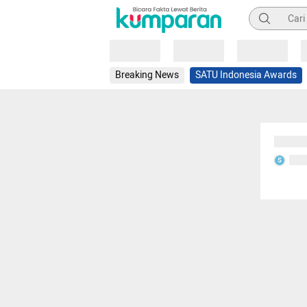
Pencarian
Loading
Loading
Loading
Breaking News
SATU Indonesia Awards
Sedang
Seda
S