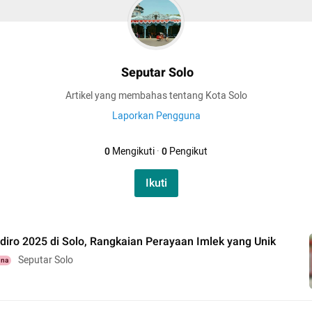
Seputar Solo
Artikel yang membahas tentang Kota Solo
Laporkan Pengguna
0
Mengikuti
·
0
Pengikut
Ikuti
diro 2025 di Solo, Rangkaian Perayaan Imlek yang Unik
Seputar Solo
una