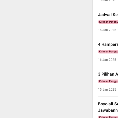
16 Jan 2025
Jadwal Ker
Kiriman Pengg
16 Jan 2025
4 Hampers
Kiriman Pengg
16 Jan 2025
3 Pilihan 
Kiriman Pengg
15 Jan 2025
Boyolali-
Jawabann
Kiriman Pengg