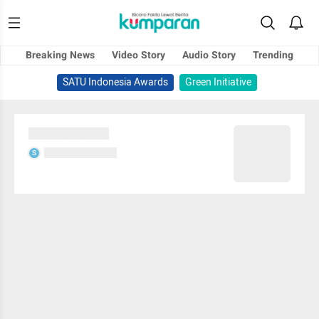
Breaking News
Video Story
Audio Story
Trending
SATU Indonesia Awards
Green Initiative
Sedang memuat...
Sedang memuat...
S