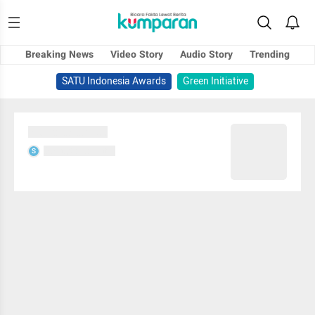
Breaking News
Video Story
Audio Story
Trending
SATU Indonesia Awards
Green Initiative
Sedang memuat...
Sedang memuat...
S