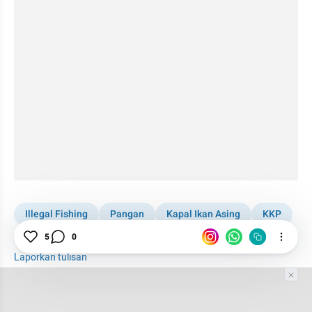
Illegal Fishing
Pangan
Kapal Ikan Asing
KKP
ASN Menulis
Makan Bergizi Gratis
Perikanan
5
0
Laporkan tulisan
Tim Editor
Editor Section