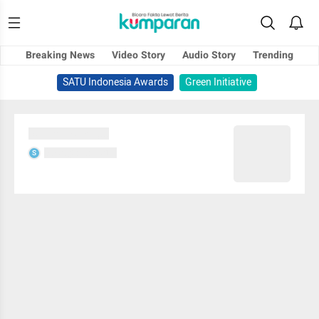
Breaking News
Video Story
Audio Story
Trending
SATU Indonesia Awards
Green Initiative
Sedang memuat...
Sedang memuat...
S