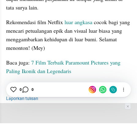
tata surya lain.
Rekomendasi film Netflix 
luar angkasa
 cocok bagi yang 
mencari petualangan epik dan visual luar biasa yang 
menggambarkan kehidupan di luar bumi. Selamat 
menonton! (Mey)
Baca juga: 
7 Film Terbaik Paramount Pictures yang 
Paling Ikonik dan Legendaris
Rekomendasi Film
Netflix
Luar Angkasa
0
0
Laporkan tulisan
Tim Editor
Editor Section