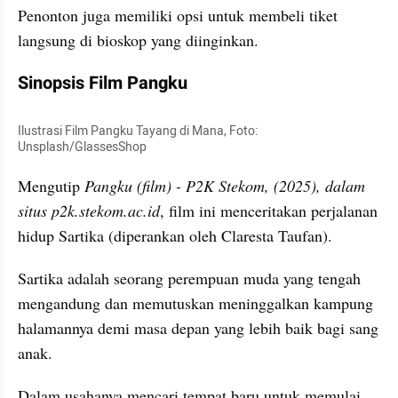
Penonton juga memiliki opsi untuk membeli tiket 
langsung di bioskop yang diinginkan.
Sinopsis Film Pangku
Ilustrasi Film Pangku Tayang di Mana, Foto: 
Unsplash/GlassesShop
Mengutip 
Pangku (film) - P2K Stekom, (2025), dalam 
situs p2k.stekom.ac.id
, film ini menceritakan perjalanan 
hidup Sartika (diperankan oleh Claresta Taufan).
Sartika adalah seorang perempuan muda yang tengah 
mengandung dan memutuskan meninggalkan kampung 
halamannya demi masa depan yang lebih baik bagi sang 
anak.
Dalam usahanya mencari tempat baru untuk memulai 