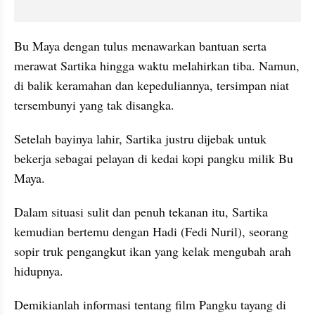
Bu Maya dengan tulus menawarkan bantuan serta 
merawat Sartika hingga waktu melahirkan tiba. Namun, 
di balik keramahan dan kepeduliannya, tersimpan niat 
tersembunyi yang tak disangka.
Setelah bayinya lahir, Sartika justru dijebak untuk 
bekerja sebagai pelayan di kedai kopi pangku milik Bu 
Maya.
Dalam situasi sulit dan penuh tekanan itu, Sartika 
kemudian bertemu dengan Hadi (Fedi Nuril), seorang 
sopir truk pengangkut ikan yang kelak mengubah arah 
hidupnya.
Demikianlah informasi tentang film Pangku tayang di 