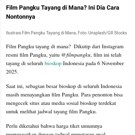
Film Pangku Tayang di Mana? Ini Dia Cara 
Nontonnya
Ilustrasi Film Pangku Tayang di Mana, Foto: Unsplash/GR Stocks
Film Pangku tayang di mana?  Dikutip dari Instagram 
resmi film Pangku, yaitu 
@filmpangku
, film ini telah 
tayang di seluruh 
bioskop
 Indonesia pada 6 November 
2025.
Saat ini, sebagian besar bioskop di seluruh Indonesia 
masih menayangkan film Pangku. Para penonton bisa 
mengecek situs atau media sosial bioskop terdekat 
untuk melihat jadwal tayang film Pangku.
Perlu diketahui bahwa harga tiket umumnya 
menyesuaikan dengan jadwal pemutaran awal, 