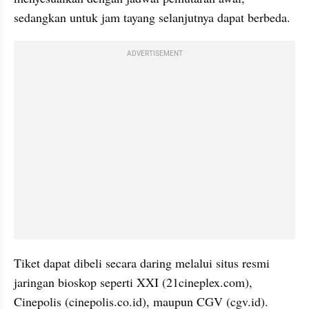
sedangkan untuk jam tayang selanjutnya dapat berbeda.
ADVERTISEMENT
Tiket dapat dibeli secara daring melalui situs resmi 
jaringan bioskop seperti XXI (21cineplex.com), 
Cinepolis (cinepolis.co.id), maupun CGV (cgv.id). 