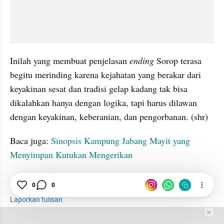
Inilah yang membuat penjelasan 
ending 
Sorop terasa 
begitu merinding karena kejahatan yang berakar dari 
keyakinan sesat dan tradisi gelap kadang tak bisa 
dikalahkan hanya dengan logika, tapi harus dilawan 
dengan keyakinan, keberanian, dan pengorbanan. (shr)
Baca juga: 
Sinopsis Kampung Jabang Mayit yang 
Menyimpan Kutukan Mengerikan
Film
Horor
Ritual
0
0
Laporkan tulisan
Tim Editor
Editor Section