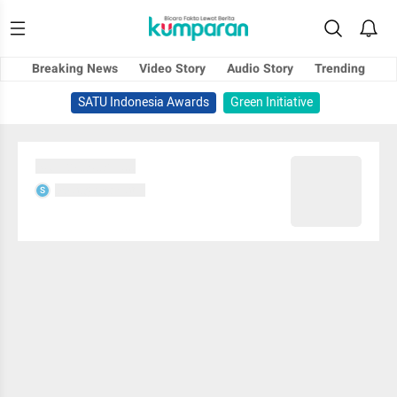
Breaking News
Video Story
Audio Story
Trending
SATU Indonesia Awards
Green Initiative
Sedang memuat...
Sedang memuat...
S