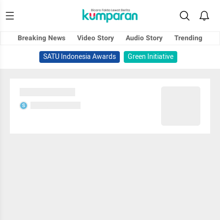
Breaking News
Video Story
Audio Story
Trending
SATU Indonesia Awards
Green Initiative
Sedang memuat...
Sedang memuat...
S