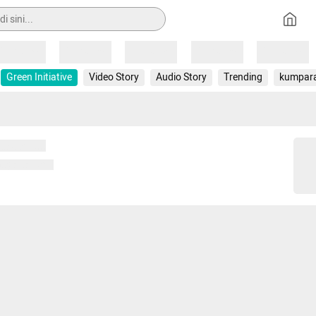
Loading
Loading
Loading
Loading
Loading
Green Initiative
Video Story
Audio Story
Trending
kumpar
 memuat...
ng memuat...