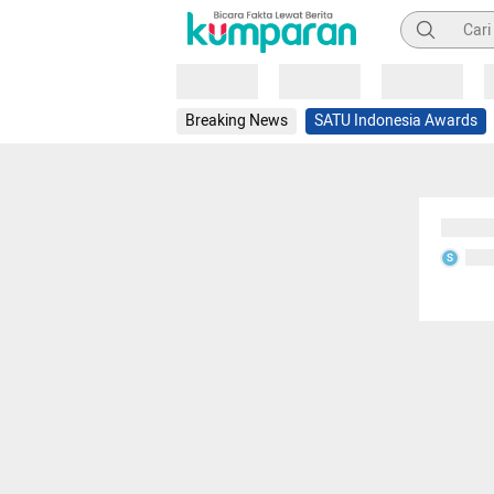
Pencarian
Loading
Loading
Loading
Breaking News
SATU Indonesia Awards
Sedang
Seda
S