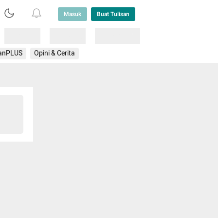
Masuk
Buat Tulisan
Loading
Loading
Lainnya
anPLUS
Opini & Cerita