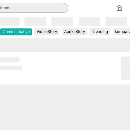
Loading
Loading
Loading
Loading
Loading
Green Initiative
Video Story
Audio Story
Trending
kumpar
 memuat...
ng memuat...