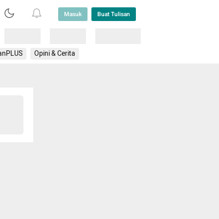
Masuk
Buat Tulisan
Loading
Loading
Lainnya
anPLUS
Opini & Cerita