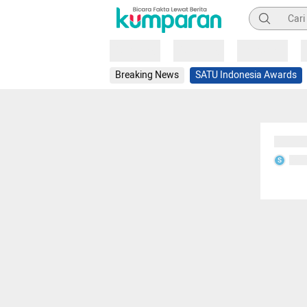
Pencarian
Loading
Loading
Loading
Breaking News
SATU Indonesia Awards
Sedang
Seda
S