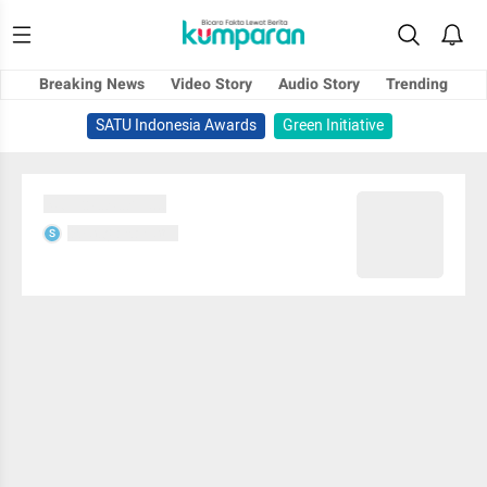
Breaking News
Video Story
Audio Story
Trending
SATU Indonesia Awards
Green Initiative
Sedang memuat...
Sedang memuat...
S