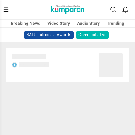
Breaking News
Video Story
Audio Story
Trending
SATU Indonesia Awards
Green Initiative
Sedang memuat...
Sedang memuat...
S