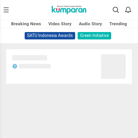
Breaking News
Video Story
Audio Story
Trending
SATU Indonesia Awards
Green Initiative
Sedang memuat...
Sedang memuat...
S