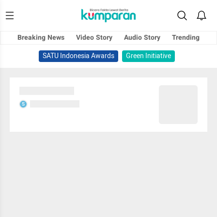
Breaking News
Video Story
Audio Story
Trending
SATU Indonesia Awards
Green Initiative
Sedang memuat...
Sedang memuat...
S